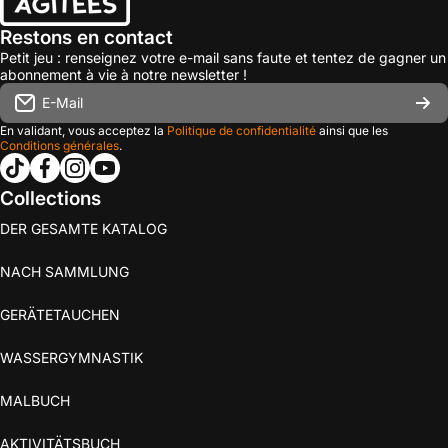
Restons en contact
Petit jeu : renseignez votre e-mail sans faute et tentez de gagner un
abonnement à vie à notre newsletter !
E-Mail
En validant, vous acceptez la
Politique de confidentialité
ainsi que les
Conditions générales
.
tiktokcom/@les_editions_agitees
facebookcom/leseditionsagitees/
instagramcom/les_editions_agitees/
youtubecom/@leseditionsagitees
Collections
DER GESAMTE KATALOG
NACH SAMMLUNG
GERÄTETAUCHEN
WASSERGYMNASTIK
MALBUCH
AKTIVITÄTSBUCH