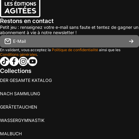
Restons en contact
Petit jeu : renseignez votre e-mail sans faute et tentez de gagner un
abonnement à vie à notre newsletter !
E-Mail
En validant, vous acceptez la
Politique de confidentialité
ainsi que les
Conditions générales
.
tiktokcom/@les_editions_agitees
facebookcom/leseditionsagitees/
instagramcom/les_editions_agitees/
youtubecom/@leseditionsagitees
Collections
DER GESAMTE KATALOG
NACH SAMMLUNG
GERÄTETAUCHEN
WASSERGYMNASTIK
MALBUCH