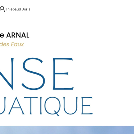
Thiébaud Joris