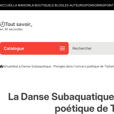
Aller au contenu
ACCUEIL
LA MAISON
LA BOUTIQUE
LE BLOG
LES AUTEURS
SPONSORING
POINT
Tout savoir
en 30 secondes
Catalogue
Rechercher
Actualités
La Danse Subaquatique : Plongée dans l'univers poétique de Tiphai
La Danse Subaquatique 
poétique de 