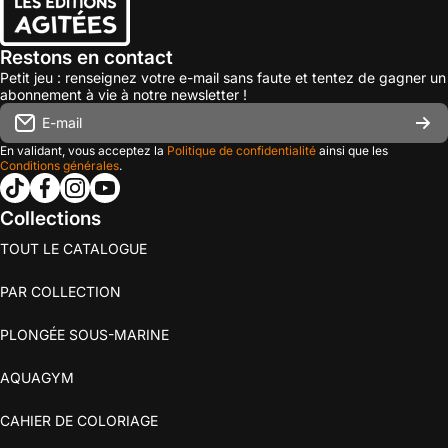
Restons en contact
Petit jeu : renseignez votre e-mail sans faute et tentez de gagner un
abonnement à vie à notre newsletter !
E-mail
En validant, vous acceptez la
Politique de confidentialité
ainsi que les
Conditions générales
.
tiktokcom/@les_editions_agitees
facebookcom/leseditionsagitees/
instagramcom/les_editions_agitees/
youtubecom/@leseditionsagitees
Collections
TOUT LE CATALOGUE
PAR COLLECTION
PLONGÉE SOUS-MARINE
AQUAGYM
CAHIER DE COLORIAGE