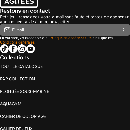
Restons en contact
Petit jeu : renseignez votre e-mail sans faute et tentez de gagner un
abonnement à vie à notre newsletter !
E-mail
En validant, vous acceptez la
Politique de confidentialité
ainsi que les
Conditions générales
.
tiktokcom/@les_editions_agitees
facebookcom/leseditionsagitees/
instagramcom/les_editions_agitees/
youtubecom/@leseditionsagitees
Collections
TOUT LE CATALOGUE
PAR COLLECTION
PLONGÉE SOUS-MARINE
AQUAGYM
CAHIER DE COLORIAGE
CAHIER DE JEUX